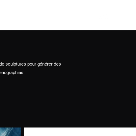
Kenza Drancourt |
Projets |
 de sculptures pour générer des
énographies.